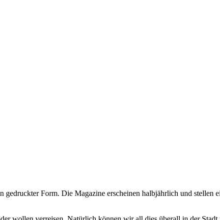
 in gedruckter Form. Die Magazine erscheinen halbjährlich und stellen
der wollen verreisen. Natürlich können wir all dies überall in der Sta